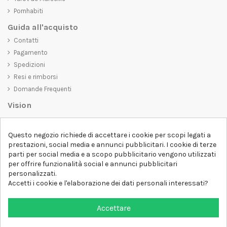
Pornhabiti
Guida all'acquisto
Contatti
Pagamento
Spedizioni
Resi e rimborsi
Domande Frequenti
Vision
D-SHIRT
si impegna a creare prodotti di alta qualità che non solo siano
Questo negozio richiede di accettare i cookie per scopi legati a
belli da vedere, ma che trasmettano anche un messaggio importante.
prestazioni, social media e annunci pubblicitari. I cookie di terze
Che siate alla ricerca di una t-shirt unica e di tendenza, di una felpa
parti per social media e a scopo pubblicitario vengono utilizzati
comoda e accogliente o di un accessorio esclusivo,
D-SHIRT
ha
per offrire funzionalità social e annunci pubblicitari
qualcosa per tutti.
Follow us
personalizzati.
Accetti i cookie e l'elaborazione dei dati personali interessati?
Newsletter
Accettare