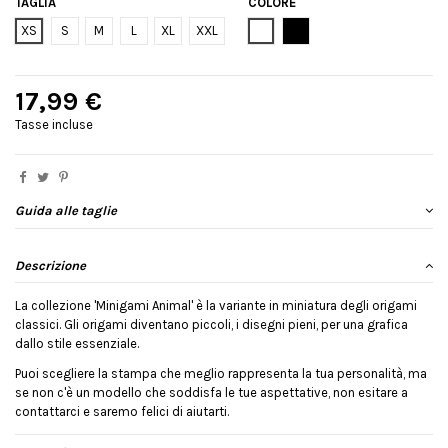
TAGLIA
COLORE
Bianco
Nero
XS
S
M
L
XL
XXL
17,99 €
Tasse incluse
Guida alle taglie
Descrizione
La collezione 'Minigami Animal' è la variante in miniatura degli origami
classici. Gli origami diventano piccoli, i disegni pieni, per una grafica
dallo stile essenziale.
Puoi scegliere la stampa che meglio rappresenta la tua personalità, ma
se non c'è un modello che soddisfa le tue aspettative, non esitare a
contattarci e saremo felici di aiutarti.