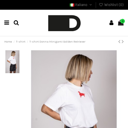
Italiano
Wishlist (
0
)
0
Home
T-shirt
T-shirt Donna Minigami Golden Retriever