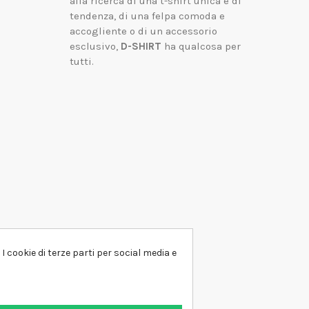
alla ricerca di una t-shirt unica e di
tendenza, di una felpa comoda e
accogliente o di un accessorio
esclusivo,
D-SHIRT
ha qualcosa per
tutti.
I cookie di terze parti per social media e