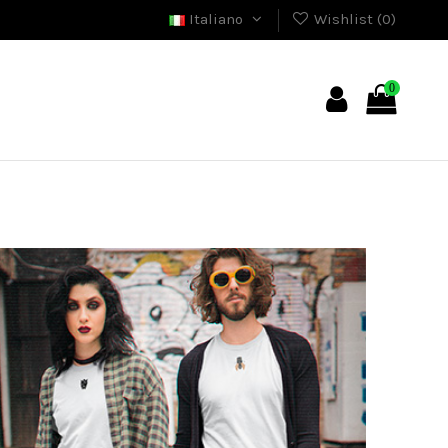
Italiano
Wishlist (
0
)
0