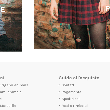
LE
oni
Guida all'acquisto
 Origami animals
Contatti
gami animals
Pagamento
mi
Spedizioni
 Marseille
Resi e rimborsi