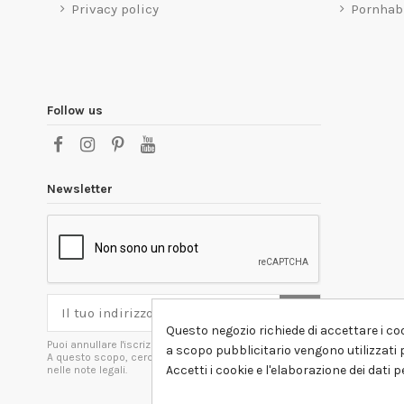
Privacy policy
Pornhab
Follow us
Newsletter
Questo negozio richiede di accettare i coo
Puoi annullare l'iscrizione in ogni momenti.
a scopo pubblicitario vengono utilizzati p
A questo scopo, cerca le info di contatto
Accetti i cookie e l'elaborazione dei dati 
nelle note legali.