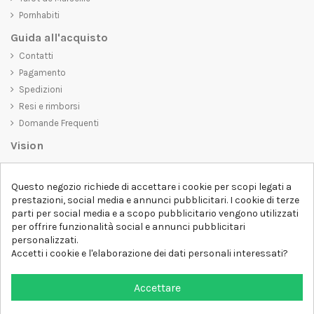
Pornhabiti
Guida all'acquisto
Contatti
Pagamento
Spedizioni
Resi e rimborsi
Domande Frequenti
Vision
D-SHIRT
si impegna a creare prodotti di alta qualità che non solo siano
Questo negozio richiede di accettare i cookie per scopi legati a
belli da vedere, ma che trasmettano anche un messaggio importante.
prestazioni, social media e annunci pubblicitari. I cookie di terze
Che siate alla ricerca di una t-shirt unica e di tendenza, di una felpa
parti per social media e a scopo pubblicitario vengono utilizzati
comoda e accogliente o di un accessorio esclusivo,
D-SHIRT
ha
per offrire funzionalità social e annunci pubblicitari
qualcosa per tutti.
Follow us
personalizzati.
Accetti i cookie e l'elaborazione dei dati personali interessati?
Newsletter
Accettare