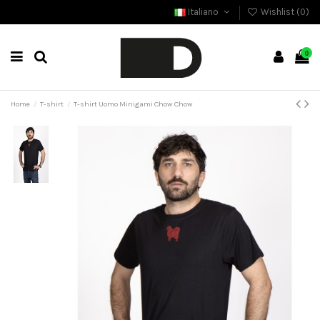
Italiano
Wishlist (
0
)
0
Home
T-shirt
T-shirt Uomo Minigami Chow Chow