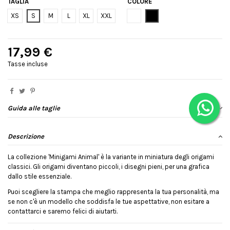
TAGLIA
COLORE
Bianco
Nero
XS
S
M
L
XL
XXL
17,99 €
Tasse incluse
Guida alle taglie
Descrizione
La collezione 'Minigami Animal' è la variante in miniatura degli origami
classici. Gli origami diventano piccoli, i disegni pieni, per una grafica
dallo stile essenziale.
Puoi scegliere la stampa che meglio rappresenta la tua personalità, ma
se non c'è un modello che soddisfa le tue aspettative, non esitare a
contattarci e saremo felici di aiutarti.