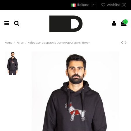
Italiano
Wishlist (
0
)
0
Home
Felpe
Felpa Con Cappuccio Uomo Pop Origami Boxer