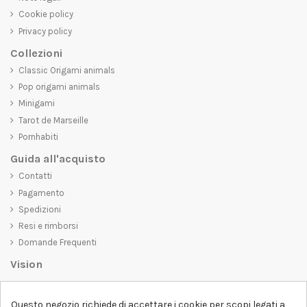
Cookie policy
Privacy policy
Collezioni
Classic Origami animals
Pop origami animals
Minigami
Tarot de Marseille
Pornhabiti
Guida all'acquisto
Contatti
Pagamento
Spedizioni
Resi e rimborsi
Domande Frequenti
Vision
D-SHIRT
si impegna a creare prodotti di alta qualità che non solo siano
belli da vedere, ma che trasmettano anche un messaggio importante.
Questo negozio richiede di accettare i cookie per scopi legati a