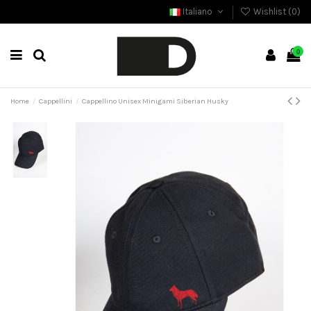
Italiano
Wishlist (
0
)
0
Home
Cappellini
Cappellino Unisex Minigami Siberian Husky