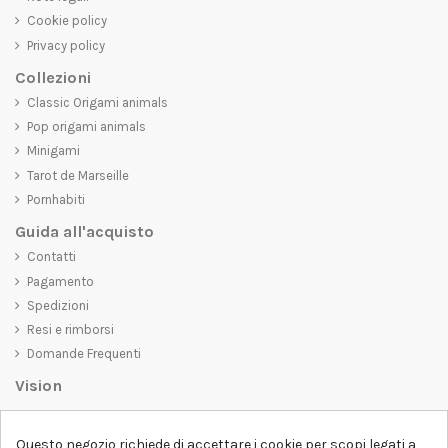
Cookie policy
Privacy policy
Collezioni
Classic Origami animals
Pop origami animals
Minigami
Tarot de Marseille
Pornhabiti
Guida all'acquisto
Contatti
Pagamento
Spedizioni
Resi e rimborsi
Domande Frequenti
Vision
D-SHIRT
si impegna a creare prodotti di alta qualità che non solo siano
belli da vedere, ma che trasmettano anche un messaggio importante.
Questo negozio richiede di accettare i cookie per scopi legati a