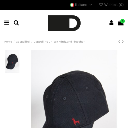
Italiano
Wishlist (
0
)
0
Home
Cappellini
Cappellino Unisex Minigami Pinscher