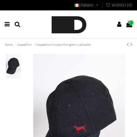
Italiano
Wishlist (
0
)
0
Home
Cappellini
Cappellino Unisex Minigami Labrador