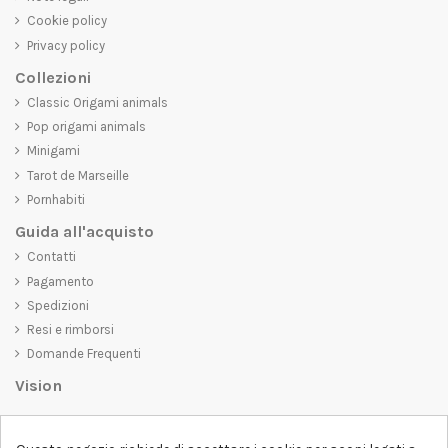
Cookie policy
Privacy policy
Collezioni
Classic Origami animals
Pop origami animals
Minigami
Tarot de Marseille
Pornhabiti
Guida all'acquisto
Contatti
Pagamento
Spedizioni
Resi e rimborsi
Domande Frequenti
Vision
D-SHIRT
si impegna a creare prodotti di alta qualità che non solo siano
belli da vedere, ma che trasmettano anche un messaggio importante.