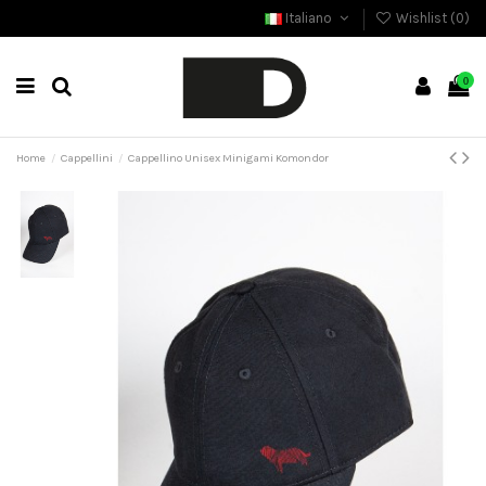
Italiano
Wishlist (
0
)
0
Home
Cappellini
Cappellino Unisex Minigami Komondor