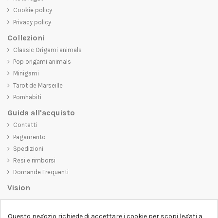
Cookie policy
Privacy policy
Collezioni
Classic Origami animals
Pop origami animals
Minigami
Tarot de Marseille
Pornhabiti
Guida all'acquisto
Contatti
Pagamento
Spedizioni
Resi e rimborsi
Domande Frequenti
Vision
D-SHIRT
si impegna a creare prodotti di alta qualità che non solo siano
belli da vedere, ma che trasmettano anche un messaggio importante.
Questo negozio richiede di accettare i cookie per scopi legati a