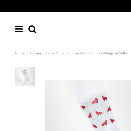
Home
Calzini
Calze Spugna Uomo Donna Unisex Minigami Collie