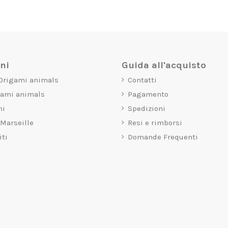
oni
Guida all'acquisto
 Origami animals
Contatti
gami animals
Pagamento
mi
Spedizioni
 Marseille
Resi e rimborsi
iti
Domande Frequenti