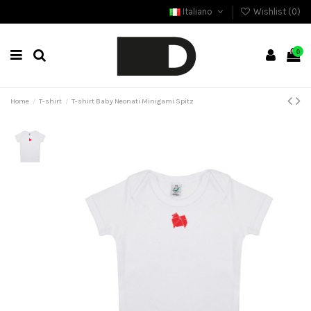
Italiano
Wishlist (
0
)
0
Home
T-shirt
T-shirt Baby Neonati Minigami Spitz