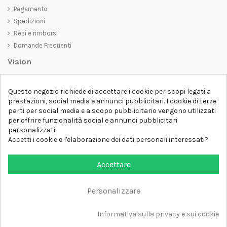
Pagamento
Spedizioni
Resi e rimborsi
Domande Frequenti
Vision
D-SHIRT
si impegna a creare prodotti di alta qualità che non solo siano
Questo negozio richiede di accettare i cookie per scopi legati a
belli da vedere, ma che trasmettano anche un messaggio importante.
prestazioni, social media e annunci pubblicitari. I cookie di terze
Che siate alla ricerca di una t-shirt unica e di tendenza, di una felpa
parti per social media e a scopo pubblicitario vengono utilizzati
comoda e accogliente o di un accessorio esclusivo,
D-SHIRT
ha
per offrire funzionalità social e annunci pubblicitari
qualcosa per tutti.
Follow us
personalizzati.
Accetti i cookie e l'elaborazione dei dati personali interessati?
Newsletter
Accettare
Personalizzare
Aggiungi al carrello
Tutti i diritti sono riservati DSHIRT - P.IVA 04979670652
Informativa sulla privacy e sui cookie
Sviluppato con ❤️ da FM-FUTURESHOP
https://fmfutureshop.com/