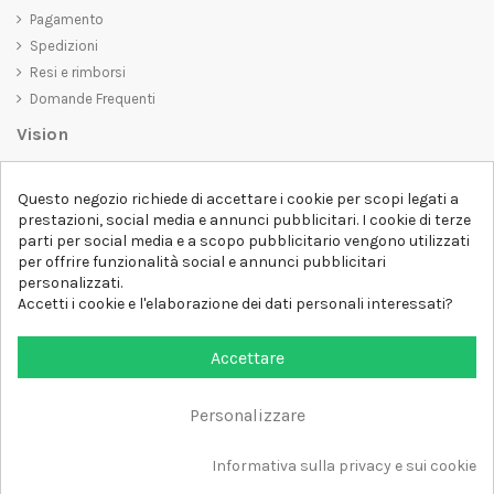
Pagamento
Spedizioni
Resi e rimborsi
Domande Frequenti
Vision
D-SHIRT
si impegna a creare prodotti di alta qualità che non solo siano
Questo negozio richiede di accettare i cookie per scopi legati a
belli da vedere, ma che trasmettano anche un messaggio importante.
prestazioni, social media e annunci pubblicitari. I cookie di terze
Che siate alla ricerca di una t-shirt unica e di tendenza, di una felpa
parti per social media e a scopo pubblicitario vengono utilizzati
comoda e accogliente o di un accessorio esclusivo,
D-SHIRT
ha
per offrire funzionalità social e annunci pubblicitari
qualcosa per tutti.
Follow us
personalizzati.
Accetti i cookie e l'elaborazione dei dati personali interessati?
Newsletter
Accettare
Personalizzare
Aggiungi al carrello
Tutti i diritti sono riservati DSHIRT - P.IVA 04979670652
Informativa sulla privacy e sui cookie
Sviluppato con ❤️ da FM-FUTURESHOP
https://fmfutureshop.com/