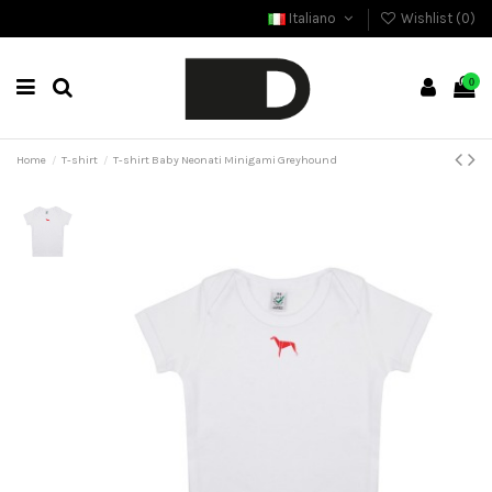
Italiano
Wishlist (
0
)
0
Home
T-shirt
T-shirt Baby Neonati Minigami Greyhound