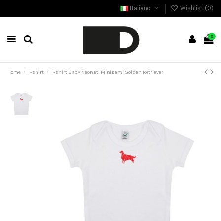
Italiano
Wishlist (
0
)
0
Home
T-shirt
T-shirt Baby Neonati Minigami Golden Retriever