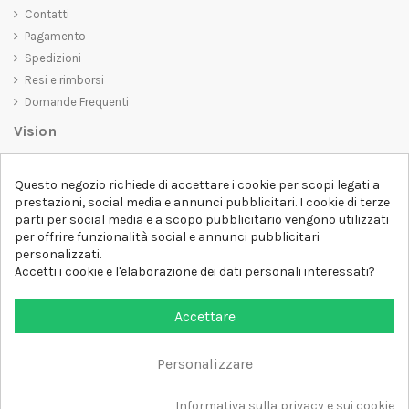
Contatti
Pagamento
Spedizioni
Resi e rimborsi
Domande Frequenti
Vision
D-SHIRT
si impegna a creare prodotti di alta qualità che non solo siano
Questo negozio richiede di accettare i cookie per scopi legati a
belli da vedere, ma che trasmettano anche un messaggio importante.
prestazioni, social media e annunci pubblicitari. I cookie di terze
Che siate alla ricerca di una t-shirt unica e di tendenza, di una felpa
parti per social media e a scopo pubblicitario vengono utilizzati
comoda e accogliente o di un accessorio esclusivo,
D-SHIRT
ha
per offrire funzionalità social e annunci pubblicitari
qualcosa per tutti.
Follow us
personalizzati.
Accetti i cookie e l'elaborazione dei dati personali interessati?
Newsletter
Accettare
Personalizzare
Aggiungi al carrello
Tutti i diritti sono riservati DSHIRT - P.IVA 04979670652
Informativa sulla privacy e sui cookie