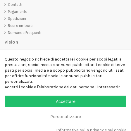
Contatti
Pagamento
Spedizioni
Resi e rimborsi
Domande Frequenti
Vision
D-SHIRT
si impegna a creare prodotti di alta qualità che non solo siano
Questo negozio richiede di accettare i cookie per scopi legati a
belli da vedere, ma che trasmettano anche un messaggio importante.
prestazioni, social media e annunci pubblicitari. I cookie di terze
Che siate alla ricerca di una t-shirt unica e di tendenza, di una felpa
parti per social media e a scopo pubblicitario vengono utilizzati
comoda e accogliente o di un accessorio esclusivo,
D-SHIRT
ha
per offrire funzionalità social e annunci pubblicitari
qualcosa per tutti.
Follow us
personalizzati.
Accetti i cookie e l'elaborazione dei dati personali interessati?
Newsletter
Accettare
Personalizzare
Aggiungi al carrello
Tutti i diritti sono riservati DSHIRT - P.IVA 04979670652
Informativa sulla privacy e sui cookie