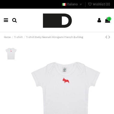
Italiano
Wishlist (
0
)
0
Home
T-shirt
T-shirt Baby Neonati Minigami French Bulldog