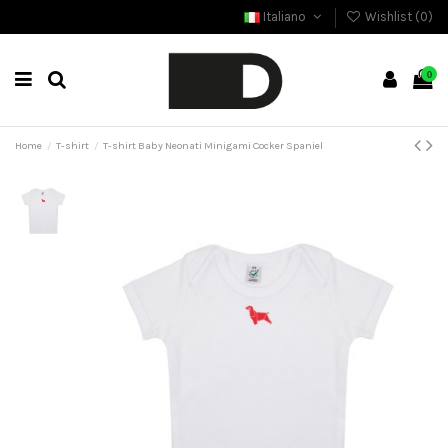
Italiano
Wishlist (
0
)
0
Home
T-shirt
T-shirt Baby Neonati Minigami Cocker Spaniel