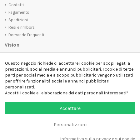
Contatti
Pagamento
Spedizioni
Resi e rimborsi
Domande Frequenti
Vision
D-SHIRT
si impegna a creare prodotti di alta qualità che non solo siano
Questo negozio richiede di accettare i cookie per scopi legati a
belli da vedere, ma che trasmettano anche un messaggio importante.
prestazioni, social media e annunci pubblicitari. I cookie di terze
Che siate alla ricerca di una t-shirt unica e di tendenza, di una felpa
parti per social media e a scopo pubblicitario vengono utilizzati
comoda e accogliente o di un accessorio esclusivo,
D-SHIRT
ha
per offrire funzionalità social e annunci pubblicitari
qualcosa per tutti.
Follow us
personalizzati.
Accetti i cookie e l'elaborazione dei dati personali interessati?
Newsletter
Accettare
Personalizzare
Aggiungi al carrello
Tutti i diritti sono riservati DSHIRT - P.IVA 04979670652
Informativa sulla privacy e sui cookie