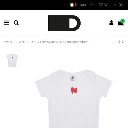
Italiano
Wishlist (
0
)
0
Home
T-shirt
T-shirt Baby Neonati Minigami Chow Chow