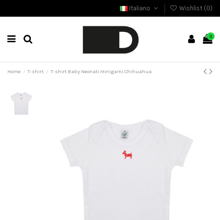
Italiano
Wishlist (
0
)
0
Home
T-shirt
T-shirt Baby Neonati Minigami Chihuahua