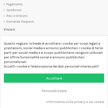
Pagamento
Spedizioni
Resi e rimborsi
Domande Frequenti
Vision
D-SHIRT
si impegna a creare prodotti di alta qualità che non solo siano
Questo negozio richiede di accettare i cookie per scopi legati a
belli da vedere, ma che trasmettano anche un messaggio importante.
prestazioni, social media e annunci pubblicitari. I cookie di terze
Che siate alla ricerca di una t-shirt unica e di tendenza, di una felpa
parti per social media e a scopo pubblicitario vengono utilizzati
comoda e accogliente o di un accessorio esclusivo,
D-SHIRT
ha
per offrire funzionalità social e annunci pubblicitari
qualcosa per tutti.
Follow us
personalizzati.
Accetti i cookie e l'elaborazione dei dati personali interessati?
Newsletter
Accettare
Personalizzare
Aggiungi al carrello
Tutti i diritti sono riservati DSHIRT - P.IVA 04979670652
Informativa sulla privacy e sui cookie
Sviluppato con ❤️ da FM-FUTURESHOP
https://fmfutureshop.com/