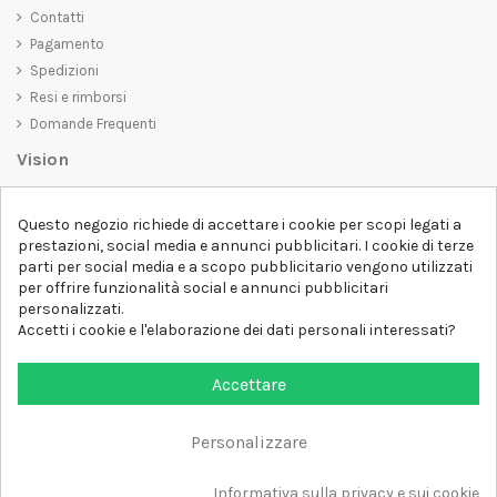
Contatti
Pagamento
Spedizioni
Resi e rimborsi
Domande Frequenti
Vision
D-SHIRT
si impegna a creare prodotti di alta qualità che non solo siano
Questo negozio richiede di accettare i cookie per scopi legati a
belli da vedere, ma che trasmettano anche un messaggio importante.
prestazioni, social media e annunci pubblicitari. I cookie di terze
Che siate alla ricerca di una t-shirt unica e di tendenza, di una felpa
parti per social media e a scopo pubblicitario vengono utilizzati
comoda e accogliente o di un accessorio esclusivo,
D-SHIRT
ha
per offrire funzionalità social e annunci pubblicitari
qualcosa per tutti.
Follow us
personalizzati.
Accetti i cookie e l'elaborazione dei dati personali interessati?
Newsletter
Accettare
Personalizzare
Aggiungi al carrello
Tutti i diritti sono riservati DSHIRT - P.IVA 04979670652
Informativa sulla privacy e sui cookie