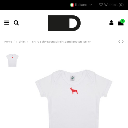
Italiano
Wishlist (
0
)
0
Home
T-shirt
T-shirt Baby Neonati Minigami Boston Terrier