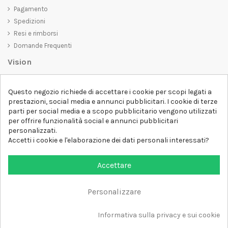
Pagamento
Spedizioni
Resi e rimborsi
Domande Frequenti
Vision
D-SHIRT
si impegna a creare prodotti di alta qualità che non solo siano
Questo negozio richiede di accettare i cookie per scopi legati a
belli da vedere, ma che trasmettano anche un messaggio importante.
prestazioni, social media e annunci pubblicitari. I cookie di terze
Che siate alla ricerca di una t-shirt unica e di tendenza, di una felpa
parti per social media e a scopo pubblicitario vengono utilizzati
comoda e accogliente o di un accessorio esclusivo,
D-SHIRT
ha
per offrire funzionalità social e annunci pubblicitari
qualcosa per tutti.
Follow us
personalizzati.
Accetti i cookie e l'elaborazione dei dati personali interessati?
Newsletter
Accettare
Personalizzare
Aggiungi al carrello
Tutti i diritti sono riservati DSHIRT - P.IVA 04979670652
Informativa sulla privacy e sui cookie
Sviluppato con ❤️ da FM-FUTURESHOP
https://fmfutureshop.com/