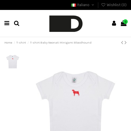
Italiano
Wishlist (
0
)
0
Home
T-shirt
T-shirt Baby Neonati Minigami Bloodhound