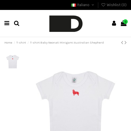
Italiano
Wishlist (
0
)
0
Home
T-shirt
T-shirt Baby Neonati Minigami Australian Shepherd