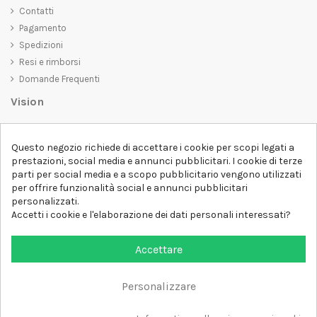
Contatti
Pagamento
Spedizioni
Resi e rimborsi
Domande Frequenti
Vision
D-SHIRT
si impegna a creare prodotti di alta qualità che non solo siano
belli da vedere, ma che trasmettano anche un messaggio importante.
Questo negozio richiede di accettare i cookie per scopi legati a
Che siate alla ricerca di una t-shirt unica e di tendenza, di una felpa
prestazioni, social media e annunci pubblicitari. I cookie di terze
comoda e accogliente o di un accessorio esclusivo,
D-SHIRT
ha
parti per social media e a scopo pubblicitario vengono utilizzati
qualcosa per tutti.
per offrire funzionalità social e annunci pubblicitari
Follow us
personalizzati.
Accetti i cookie e l'elaborazione dei dati personali interessati?
Newsletter
Accettare
Personalizzare
Aggiungi al carrello
Tutti i diritti sono riservati DSHIRT - P.IVA 04979670652