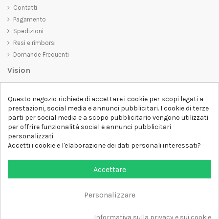
Contatti
Pagamento
Spedizioni
Resi e rimborsi
Domande Frequenti
Vision
D-SHIRT
si impegna a creare prodotti di alta qualità che non solo siano
Questo negozio richiede di accettare i cookie per scopi legati a
belli da vedere, ma che trasmettano anche un messaggio importante.
prestazioni, social media e annunci pubblicitari. I cookie di terze
Che siate alla ricerca di una t-shirt unica e di tendenza, di una felpa
parti per social media e a scopo pubblicitario vengono utilizzati
comoda e accogliente o di un accessorio esclusivo,
D-SHIRT
ha
per offrire funzionalità social e annunci pubblicitari
qualcosa per tutti.
Follow us
personalizzati.
Accetti i cookie e l'elaborazione dei dati personali interessati?
Newsletter
Accettare
Personalizzare
Aggiungi al carrello
Tutti i diritti sono riservati DSHIRT - P.IVA 04979670652
Informativa sulla privacy e sui cookie