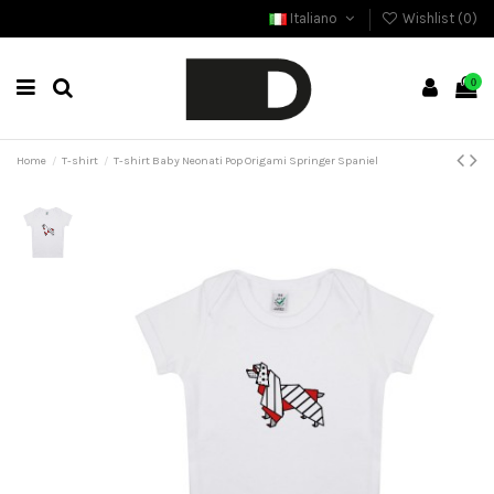
Italiano
Wishlist (
0
)
0
Home
T-shirt
T-shirt Baby Neonati Pop Origami Springer Spaniel