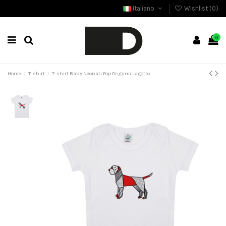
Italiano
Wishlist (
0
)
0
Home
T-shirt
T-shirt Baby Neonati Pop Origami Lagotto