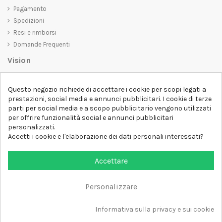
Pagamento
Spedizioni
Resi e rimborsi
Domande Frequenti
Vision
D-SHIRT
si impegna a creare prodotti di alta qualità che non solo siano
Questo negozio richiede di accettare i cookie per scopi legati a
belli da vedere, ma che trasmettano anche un messaggio importante.
prestazioni, social media e annunci pubblicitari. I cookie di terze
Che siate alla ricerca di una t-shirt unica e di tendenza, di una felpa
parti per social media e a scopo pubblicitario vengono utilizzati
comoda e accogliente o di un accessorio esclusivo,
D-SHIRT
ha
per offrire funzionalità social e annunci pubblicitari
qualcosa per tutti.
Follow us
personalizzati.
Accetti i cookie e l'elaborazione dei dati personali interessati?
Newsletter
Accettare
Personalizzare
Aggiungi al carrello
Tutti i diritti sono riservati DSHIRT - P.IVA 04979670652
Informativa sulla privacy e sui cookie
Sviluppato con ❤️ da FM-FUTURESHOP
https://fmfutureshop.com/