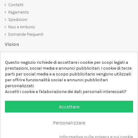
Contatti
Pagamento
Spedizioni
Resi e rimborsi
Domande Frequenti
Vision
D-SHIRT
si impegna a creare prodotti di alta qualità che non solo siano
Questo negozio richiede di accettare i cookie per scopi legati a
belli da vedere, ma che trasmettano anche un messaggio importante.
prestazioni, social media e annunci pubblicitari. I cookie di terze
Che siate alla ricerca di una t-shirt unica e di tendenza, di una felpa
parti per social media e a scopo pubblicitario vengono utilizzati
comoda e accogliente o di un accessorio esclusivo,
D-SHIRT
ha
per offrire funzionalità social e annunci pubblicitari
qualcosa per tutti.
Follow us
personalizzati.
Accetti i cookie e l'elaborazione dei dati personali interessati?
Newsletter
Accettare
Personalizzare
Aggiungi al carrello
Tutti i diritti sono riservati DSHIRT - P.IVA 04979670652
Informativa sulla privacy e sui cookie