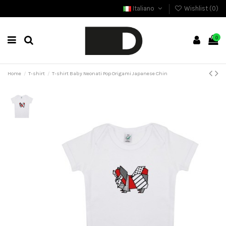
Italiano
Wishlist (
0
)
0
Home
T-shirt
T-shirt Baby Neonati Pop Origami Japanese Chin