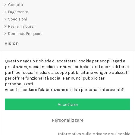
Contatti
Pagamento
Spedizioni
Resi e rimborsi
Domande Frequenti
Vision
D-SHIRT
si impegna a creare prodotti di alta qualità che non solo siano
Questo negozio richiede di accettare i cookie per scopi legati a
belli da vedere, ma che trasmettano anche un messaggio importante.
prestazioni, social media e annunci pubblicitari. I cookie di terze
Che siate alla ricerca di una t-shirt unica e di tendenza, di una felpa
parti per social media e a scopo pubblicitario vengono utilizzati
comoda e accogliente o di un accessorio esclusivo,
D-SHIRT
ha
per offrire funzionalità social e annunci pubblicitari
qualcosa per tutti.
Follow us
personalizzati.
Accetti i cookie e l'elaborazione dei dati personali interessati?
Newsletter
Accettare
Personalizzare
Aggiungi al carrello
Tutti i diritti sono riservati DSHIRT - P.IVA 04979670652
Informativa sulla privacy e sui cookie