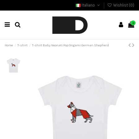
Italiano
Wishlist (
0
)
0
Home
T-shirt
T-shirt Baby Neonati Pop Origami German Shepherd