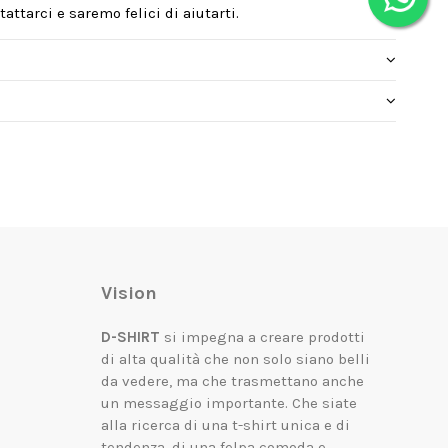
attarci e saremo felici di aiutarti.
Vision
D-SHIRT
si impegna a creare prodotti
di alta qualità che non solo siano belli
da vedere, ma che trasmettano anche
un messaggio importante.
Che siate
alla ricerca di una t-shirt unica e di
tendenza, di una felpa comoda e