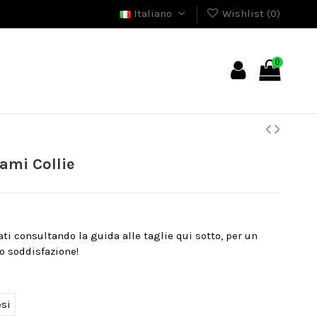
Italiano
Wishlist (
0
)
0
ami Collie
nati consultando la guida alle taglie qui sotto, per un
o soddisfazione!
esi