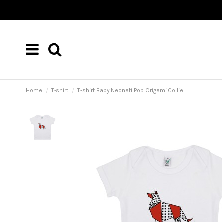
Home
T-shirt
T-shirt Baby Neonati Pop Origami Collie