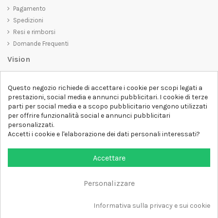
Pagamento
Spedizioni
Resi e rimborsi
Domande Frequenti
Vision
D-SHIRT
si impegna a creare prodotti di alta qualità che non solo siano
Questo negozio richiede di accettare i cookie per scopi legati a
belli da vedere, ma che trasmettano anche un messaggio importante.
prestazioni, social media e annunci pubblicitari. I cookie di terze
Che siate alla ricerca di una t-shirt unica e di tendenza, di una felpa
parti per social media e a scopo pubblicitario vengono utilizzati
comoda e accogliente o di un accessorio esclusivo,
D-SHIRT
ha
per offrire funzionalità social e annunci pubblicitari
qualcosa per tutti.
Follow us
personalizzati.
Accetti i cookie e l'elaborazione dei dati personali interessati?
Newsletter
Accettare
Personalizzare
Aggiungi al carrello
Tutti i diritti sono riservati DSHIRT - P.IVA 04979670652
Informativa sulla privacy e sui cookie
Sviluppato con ❤️ da FM-FUTURESHOP
https://fmfutureshop.com/