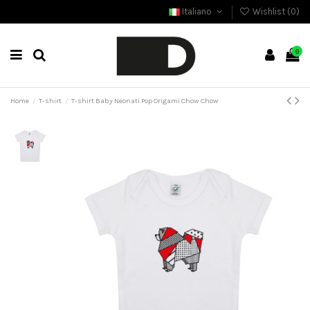
Italiano
Wishlist (
0
)
0
Home
T-shirt
T-shirt Baby Neonati Pop Origami Chow Chow