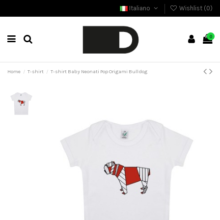
Italiano
Wishlist (
0
)
0
Home
T-shirt
T-shirt Baby Neonati Pop Origami Bulldog