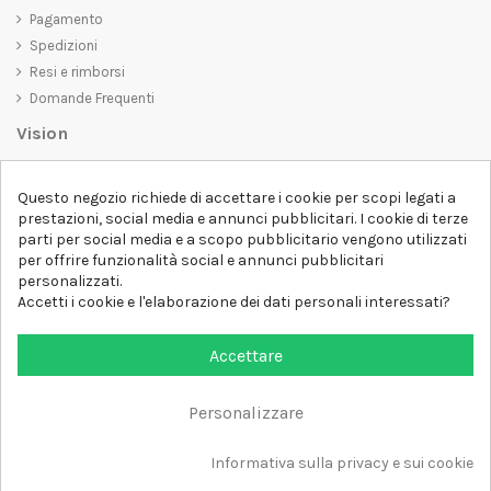
Pagamento
Spedizioni
Resi e rimborsi
Domande Frequenti
Vision
D-SHIRT
si impegna a creare prodotti di alta qualità che non solo siano
Questo negozio richiede di accettare i cookie per scopi legati a
belli da vedere, ma che trasmettano anche un messaggio importante.
prestazioni, social media e annunci pubblicitari. I cookie di terze
Che siate alla ricerca di una t-shirt unica e di tendenza, di una felpa
parti per social media e a scopo pubblicitario vengono utilizzati
comoda e accogliente o di un accessorio esclusivo,
D-SHIRT
ha
per offrire funzionalità social e annunci pubblicitari
qualcosa per tutti.
Follow us
personalizzati.
Accetti i cookie e l'elaborazione dei dati personali interessati?
Newsletter
Accettare
Personalizzare
Aggiungi al carrello
Tutti i diritti sono riservati DSHIRT - P.IVA 04979670652
Informativa sulla privacy e sui cookie
Sviluppato con ❤️ da FM-FUTURESHOP
https://fmfutureshop.com/