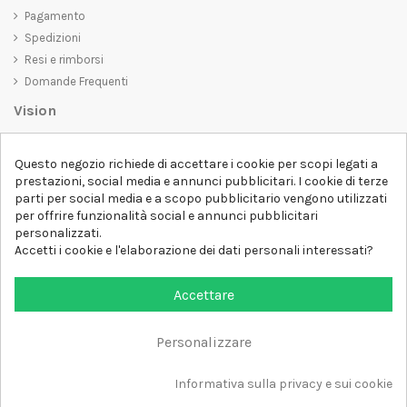
Pagamento
Spedizioni
Resi e rimborsi
Domande Frequenti
Vision
D-SHIRT
si impegna a creare prodotti di alta qualità che non solo siano
Questo negozio richiede di accettare i cookie per scopi legati a
belli da vedere, ma che trasmettano anche un messaggio importante.
prestazioni, social media e annunci pubblicitari. I cookie di terze
Che siate alla ricerca di una t-shirt unica e di tendenza, di una felpa
parti per social media e a scopo pubblicitario vengono utilizzati
comoda e accogliente o di un accessorio esclusivo,
D-SHIRT
ha
per offrire funzionalità social e annunci pubblicitari
qualcosa per tutti.
Follow us
personalizzati.
Accetti i cookie e l'elaborazione dei dati personali interessati?
Newsletter
Accettare
Personalizzare
Aggiungi al carrello
Tutti i diritti sono riservati DSHIRT - P.IVA 04979670652
Informativa sulla privacy e sui cookie
Sviluppato con ❤️ da FM-FUTURESHOP
https://fmfutureshop.com/