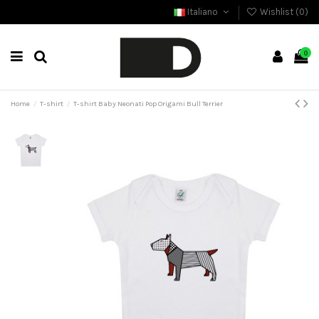
Italiano
Wishlist (
0
)
0
Home
T-shirt
T-shirt Baby Neonati Pop Origami Bull Terrier