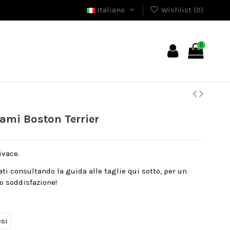
Italiano
Wishlist (
0
)
0
ami Boston Terrier
ivace.
nati consultando la guida alle taglie qui sotto, per un
o soddisfazione!
esi