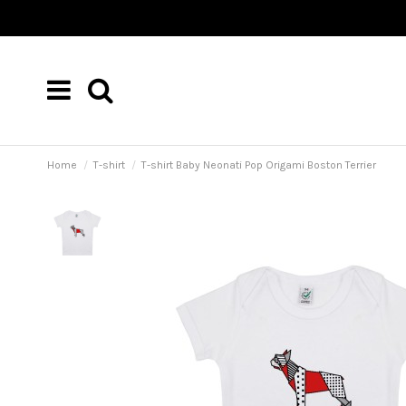
Home
T-shirt
T-shirt Baby Neonati Pop Origami Boston Terrier