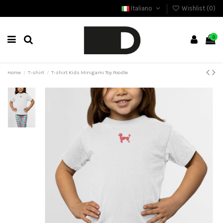
Italiano
Wishlist (
0
)
0
Home
T-shirt
T-shirt Kids Minigami Toy Poodle