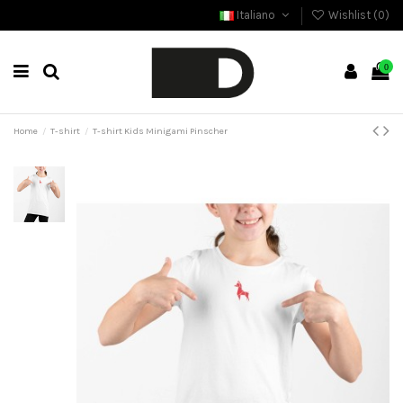
Italiano
Wishlist (
0
)
0
Home
T-shirt
T-shirt Kids Minigami Pinscher