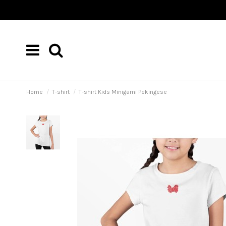
Home
T-shirt
T-shirt Kids Minigami Pekingese