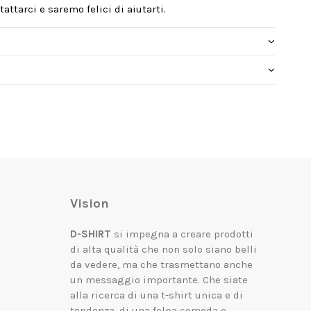
attarci e saremo felici di aiutarti.
Vision
D-SHIRT
si impegna a creare prodotti
di alta qualità che non solo siano belli
da vedere, ma che trasmettano anche
un messaggio importante.
Che siate
alla ricerca di una t-shirt unica e di
tendenza, di una felpa comoda e