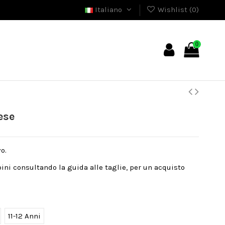
Italiano
Wishlist (
0
)
0
ese
o.
bini consultando la guida alle taglie, per un acquisto
11-12 Anni