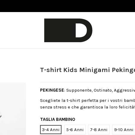
T-shirt Kids Minigami Peking
PEKINGESE
: Supponente, Ostinato, Aggressiv
Scegliete la t-shirt perfetta per i vostri bam
senza stress e che garantisca la loro felicità!
TAGLIA BAMBINO
3-4 Anni
5-6 Anni
7-8 Anni
9-10 Anni