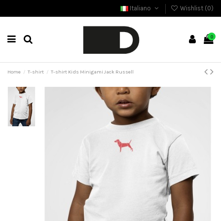
Italiano
Wishlist (
0
)
0
Home
T-shirt
T-shirt Kids Minigami Jack Russell