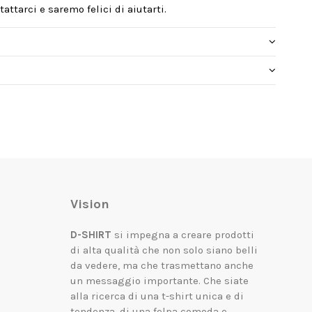
attarci e saremo felici di aiutarti.
Vision
D-SHIRT
si impegna a creare prodotti
di alta qualità che non solo siano belli
da vedere, ma che trasmettano anche
un messaggio importante.
Che siate
alla ricerca di una t-shirt unica e di
tendenza, di una felpa comoda e