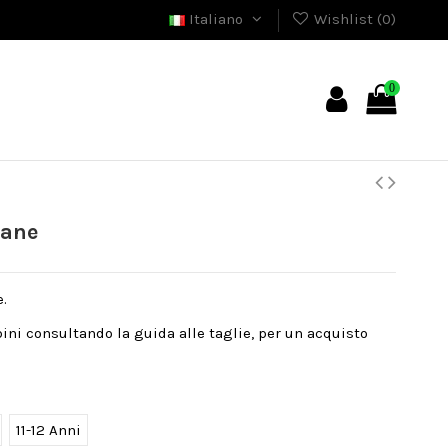
Italiano
Wishlist (
0
)
0
Dane
e.
bini consultando la guida alle taglie, per un acquisto
11-12 Anni