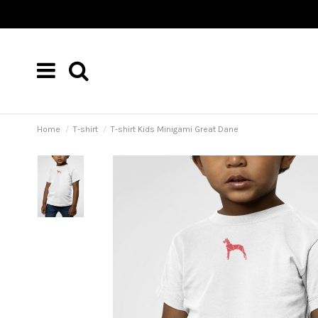
Home
T-shirt
T-shirt Kids Minigami Great Dane