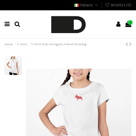
Italiano
Wishlist (
0
)
0
Home
T-shirt
T-shirt Kids Minigami French Bulldog