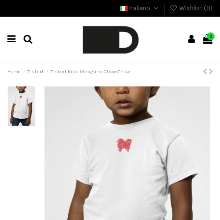
Italiano
Wishlist (
0
)
0
Home
T-shirt
T-shirt Kids Minigami Chow Chow