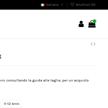
Italiano
Wishlist (
0
)
0
g
bini consultando la guida alle taglie, per un acquisto
11-12 Anni