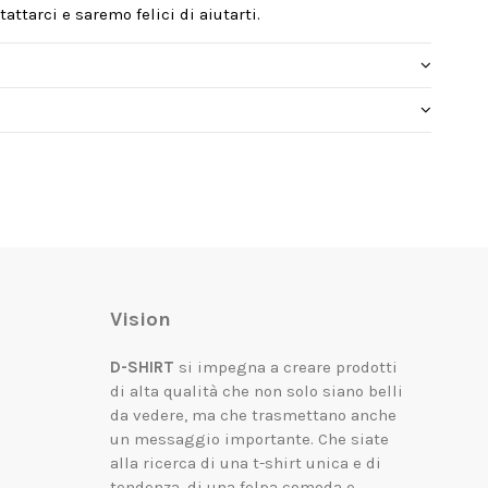
attarci e saremo felici di aiutarti.
Vision
D-SHIRT
si impegna a creare prodotti
di alta qualità che non solo siano belli
da vedere, ma che trasmettano anche
un messaggio importante.
Che siate
alla ricerca di una t-shirt unica e di
tendenza, di una felpa comoda e