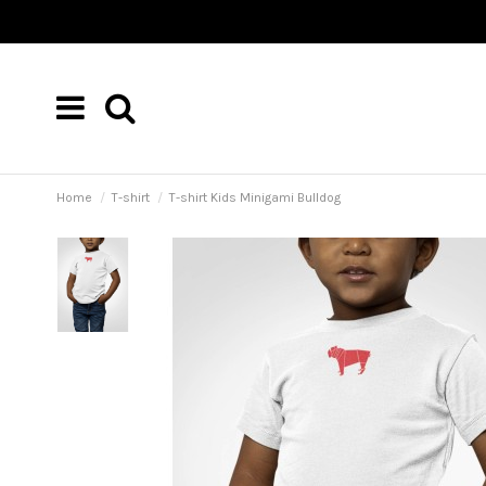
Home
T-shirt
T-shirt Kids Minigami Bulldog