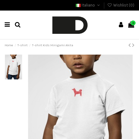
Italiano
Wishlist (
0
)
0
Home
T-shirt
T-shirt Kids Minigami Akita