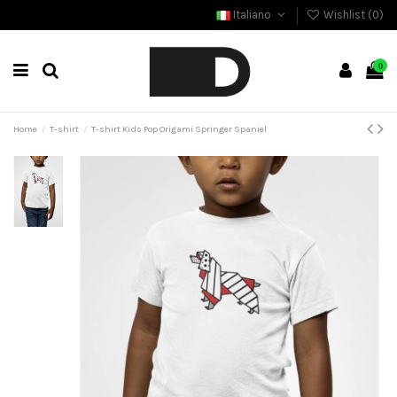
Italiano
Wishlist (
0
)
0
Home
T-shirt
T-shirt Kids Pop Origami Springer Spaniel