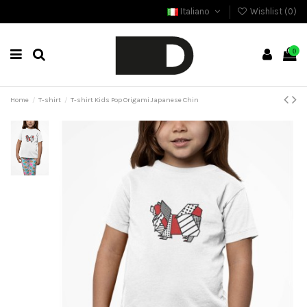
Italiano
Wishlist (
0
)
0
Home
T-shirt
T-shirt Kids Pop Origami Japanese Chin