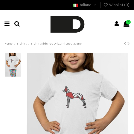
Italiano
Wishlist (
0
)
0
Home
T-shirt
T-shirt Kids Pop Origami Great Dane