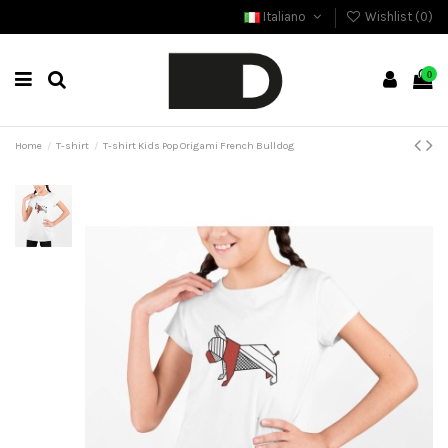
Italiano
Wishlist (
0
)
0
Home
T-shirt
T-shirt Kids Pop Origami French Bulldog