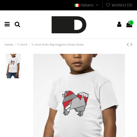
Italiano
Wishlist (
0
)
0
Home
T-shirt
T-shirt Kids Pop Origami Chow Chow