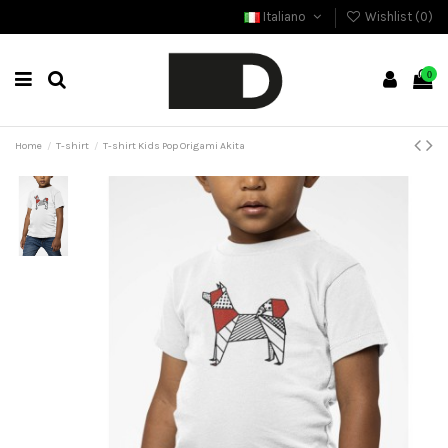
Italiano
Wishlist (
0
)
0
Home
T-shirt
T-shirt Kids Pop Origami Akita