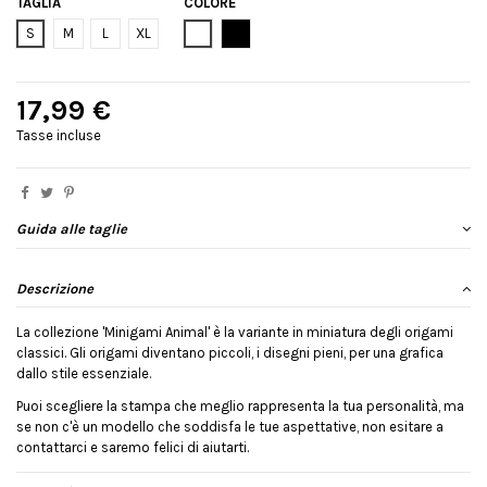
TAGLIA
COLORE
Bianco
Nero
S
M
L
XL
17,99 €
Tasse incluse
Guida alle taglie
Descrizione
La collezione 'Minigami Animal' è la variante in miniatura degli origami
classici. Gli origami diventano piccoli, i disegni pieni, per una grafica
dallo stile essenziale.
Puoi scegliere la stampa che meglio rappresenta la tua personalità, ma
se non c'è un modello che soddisfa le tue aspettative, non esitare a
contattarci e saremo felici di aiutarti.