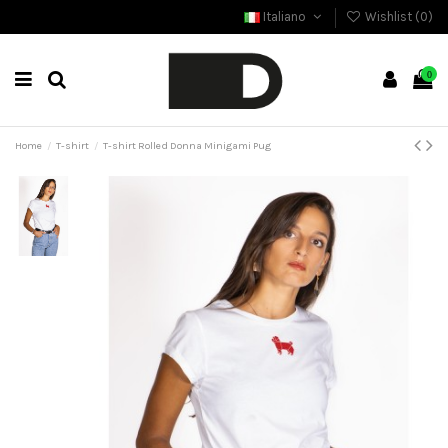
Italiano
Wishlist (
0
)
0
Home
T-shirt
T-shirt Rolled Donna Minigami Pug