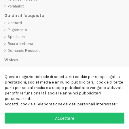
Pornhabiti
Guida all'acquisto
Contatti
Pagamento
Spedizioni
Resi e rimborsi
Domande Frequenti
Vision
D-SHIRT
si impegna a creare prodotti di alta qualità che non solo siano
Questo negozio richiede di accettare i cookie per scopi legati a
belli da vedere, ma che trasmettano anche un messaggio importante.
prestazioni, social media e annunci pubblicitari. I cookie di terze
Che siate alla ricerca di una t-shirt unica e di tendenza, di una felpa
parti per social media e a scopo pubblicitario vengono utilizzati
comoda e accogliente o di un accessorio esclusivo,
D-SHIRT
ha
per offrire funzionalità social e annunci pubblicitari
qualcosa per tutti.
Follow us
personalizzati.
Accetti i cookie e l'elaborazione dei dati personali interessati?
Newsletter
Accettare