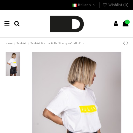
Italiano
Wishlist (
0
)
0
Home
T-shirt
T-shirt Donna Polla Stampa Giallo Fluo