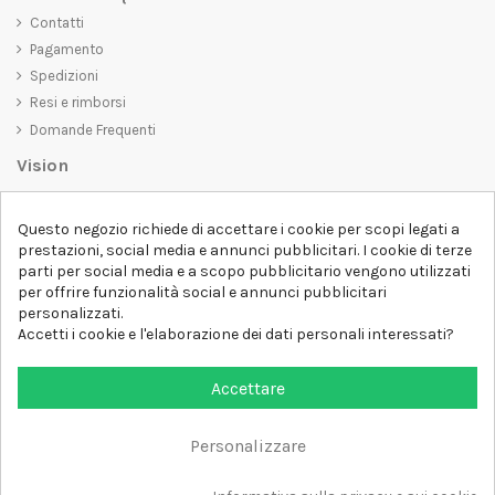
Contatti
Pagamento
Spedizioni
Resi e rimborsi
Domande Frequenti
Vision
D-SHIRT
si impegna a creare prodotti di alta qualità che non solo siano
Questo negozio richiede di accettare i cookie per scopi legati a
belli da vedere, ma che trasmettano anche un messaggio importante.
prestazioni, social media e annunci pubblicitari. I cookie di terze
Che siate alla ricerca di una t-shirt unica e di tendenza, di una felpa
parti per social media e a scopo pubblicitario vengono utilizzati
comoda e accogliente o di un accessorio esclusivo,
D-SHIRT
ha
per offrire funzionalità social e annunci pubblicitari
qualcosa per tutti.
Follow us
personalizzati.
Accetti i cookie e l'elaborazione dei dati personali interessati?
Newsletter
Accettare
Personalizzare
Aggiungi al carrello
Tutti i diritti sono riservati DSHIRT - P.IVA 04979670652