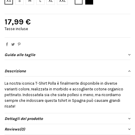
Bianco
Nero
XS
S
M
L
XL
XXL
17,99 €
Tasse incluse
Guida alle taglie
Descrizione
La nostra iconica T-Shirt Polla è finalmente disponibile in diverse
varianti colore, realizzata in morbido e accogliente cotone organico
pettinato. Indossatela sia che siate pollesi o meno, ma ricordiamo
sempre che indossare questa tshirt in Spagna può causare grandi
risate!
Dettagli del prodotto
Reviews
(0)