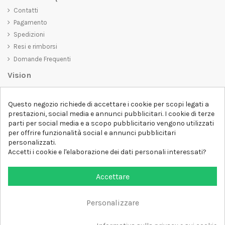
Contatti
Pagamento
Spedizioni
Resi e rimborsi
Domande Frequenti
Vision
D-SHIRT
si impegna a creare prodotti di alta qualità che non solo siano
Questo negozio richiede di accettare i cookie per scopi legati a
belli da vedere, ma che trasmettano anche un messaggio importante.
prestazioni, social media e annunci pubblicitari. I cookie di terze
Che siate alla ricerca di una t-shirt unica e di tendenza, di una felpa
parti per social media e a scopo pubblicitario vengono utilizzati
comoda e accogliente o di un accessorio esclusivo,
D-SHIRT
ha
per offrire funzionalità social e annunci pubblicitari
qualcosa per tutti.
Follow us
personalizzati.
Accetti i cookie e l'elaborazione dei dati personali interessati?
Newsletter
Accettare
Personalizzare
Aggiungi al carrello
Tutti i diritti sono riservati DSHIRT - P.IVA 04979670652