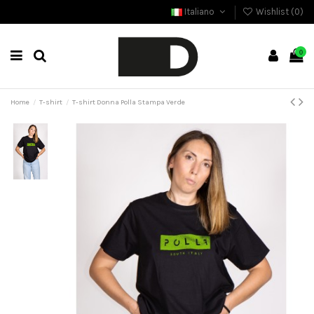
Italiano
Wishlist (
0
)
0
Home
T-shirt
T-shirt Donna Polla Stampa Verde