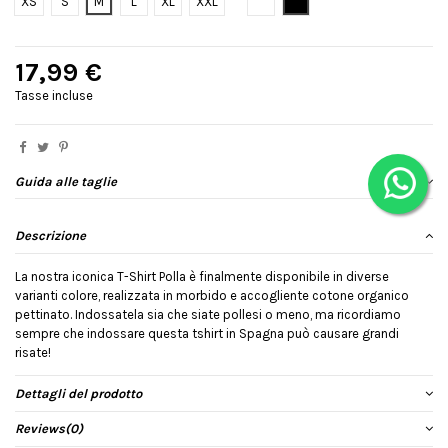
Bianco
Nero
XS
S
M
L
XL
XXL
17,99 €
Tasse incluse
Guida alle taglie
Descrizione
La nostra iconica T-Shirt Polla è finalmente disponibile in diverse
varianti colore, realizzata in morbido e accogliente cotone organico
pettinato. Indossatela sia che siate pollesi o meno, ma ricordiamo
sempre che indossare questa tshirt in Spagna può causare grandi
risate!
Dettagli del prodotto
Reviews
(0)