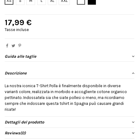
Bianco
Nero
XS
S
M
L
XL
XXL
17,99 €
Tasse incluse
Guida alle taglie
Descrizione
La nostra iconica T-Shirt Polla è finalmente disponibile in diverse
varianti colore, realizzata in morbido e accogliente cotone organico
pettinato. Indossatela sia che siate pollesi o meno, ma ricordiamo
sempre che indossare questa tshirt in Spagna può causare grandi
risate!
Dettagli del prodotto
Reviews
(0)