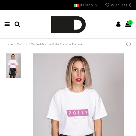
Italiano
Wishlist (
0
)
0
Home
T-shirt
T-shirt Donna Polla Stampa Fucsia