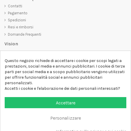
Contatti
Pagamento
Spedizioni
Resi e rimborsi
Domande Frequenti
Vision
D-SHIRT
si impegna a creare prodotti di alta qualità che non solo siano
Questo negozio richiede di accettare i cookie per scopi legati a
belli da vedere, ma che trasmettano anche un messaggio importante.
prestazioni, social media e annunci pubblicitari. I cookie di terze
Che siate alla ricerca di una t-shirt unica e di tendenza, di una felpa
parti per social media e a scopo pubblicitario vengono utilizzati
comoda e accogliente o di un accessorio esclusivo,
D-SHIRT
ha
per offrire funzionalità social e annunci pubblicitari
qualcosa per tutti.
Follow us
personalizzati.
Accetti i cookie e l'elaborazione dei dati personali interessati?
Newsletter
Accettare
Personalizzare
Aggiungi al carrello
Tutti i diritti sono riservati DSHIRT - P.IVA 04979670652