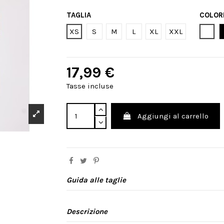
TAGLIA
COLOR
Bian
XS
S
M
L
XL
XXL
17,99 €
Tasse incluse
Aggiungi al carrello
Guida alle taglie
Descrizione