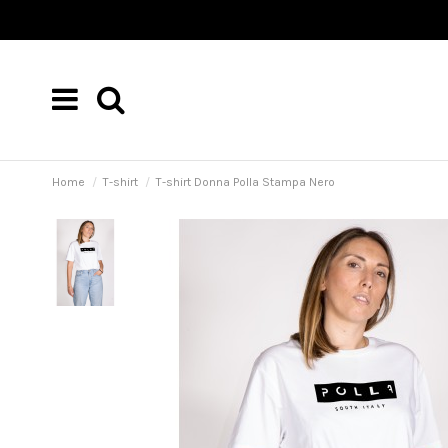
Home
T-shirt
T-shirt Donna Polla Stampa Nero