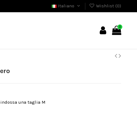
Italiano
Wishlist (
0
)
0
ero
e indossa una taglia M