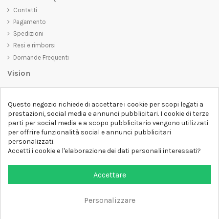
Contatti
Pagamento
Spedizioni
Resi e rimborsi
Domande Frequenti
Vision
D-SHIRT
si impegna a creare prodotti di alta qualità che non solo siano
belli da vedere, ma che trasmettano anche un messaggio importante.
Questo negozio richiede di accettare i cookie per scopi legati a
Che siate alla ricerca di una t-shirt unica e di tendenza, di una felpa
prestazioni, social media e annunci pubblicitari. I cookie di terze
comoda e accogliente o di un accessorio esclusivo,
D-SHIRT
ha
parti per social media e a scopo pubblicitario vengono utilizzati
qualcosa per tutti.
per offrire funzionalità social e annunci pubblicitari
Follow us
personalizzati.
Accetti i cookie e l'elaborazione dei dati personali interessati?
Newsletter
Accettare
Personalizzare
Aggiungi al carrello
Tutti i diritti sono riservati DSHIRT - P.IVA 04979670652