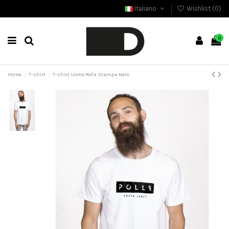
Italiano
Wishlist (
0
)
0
Home
T-shirt
T-shirt Uomo Polla Stampa Nero