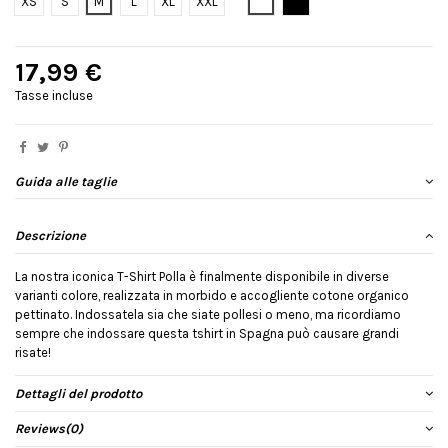
Bianco
Nero
XS
S
M
L
XL
XXL
17,99 €
Tasse incluse
Guida alle taglie
Descrizione
La nostra iconica T-Shirt Polla è finalmente disponibile in diverse
varianti colore, realizzata in morbido e accogliente cotone organico
pettinato. Indossatela sia che siate pollesi o meno, ma ricordiamo
sempre che indossare questa tshirt in Spagna può causare grandi
risate!
Dettagli del prodotto
Reviews
(0)