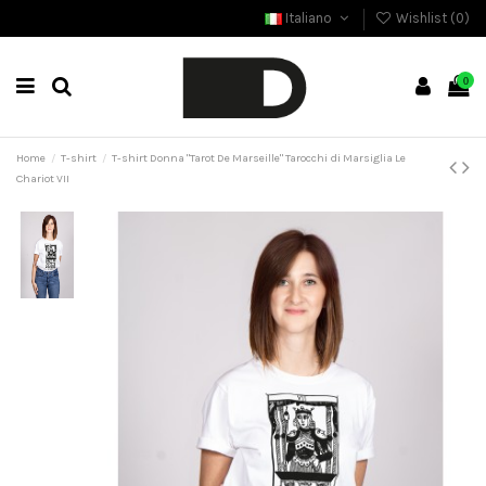
Italiano
Wishlist (
0
)
0
Home
T-shirt
T-shirt Donna "Tarot De Marseille" Tarocchi di Marsiglia Le
Chariot VII