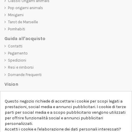
Classic Origami animals
Pop origami animals
Minigami
Tarot de Marseille
Pornhabiti
Guida all'acquisto
Contatti
Pagamento
Spedizioni
Resi e rimborsi
Domande Frequenti
Vision
D-SHIRT
si impegna a creare prodotti di alta qualità che non solo siano
Questo negozio richiede di accettare i cookie per scopi legati a
belli da vedere, ma che trasmettano anche un messaggio importante.
prestazioni, social media e annunci pubblicitari. I cookie di terze
Che siate alla ricerca di una t-shirt unica e di tendenza, di una felpa
parti per social media e a scopo pubblicitario vengono utilizzati
comoda e accogliente o di un accessorio esclusivo,
D-SHIRT
ha
per offrire funzionalità social e annunci pubblicitari
qualcosa per tutti.
Follow us
personalizzati.
Accetti i cookie e l'elaborazione dei dati personali interessati?