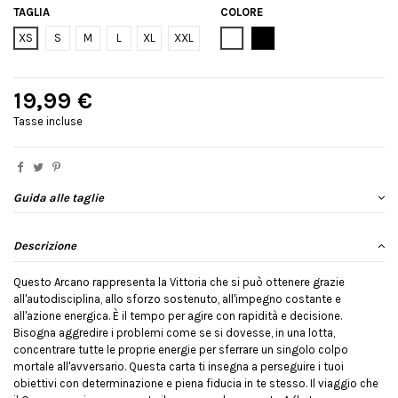
TAGLIA
COLORE
Bianco
Nero
XS
S
M
L
XL
XXL
19,99 €
Tasse incluse
Guida alle taglie
Descrizione
Questo Arcano rappresenta la Vittoria che si può ottenere grazie
all'autodisciplina, allo sforzo sostenuto, all'impegno costante e
all'azione energica. È il tempo per agire con rapidità e decisione.
Bisogna aggredire i problemi come se si dovesse, in una lotta,
concentrare tutte le proprie energie per sferrare un singolo colpo
mortale all'avversario. Questa carta ti insegna a perseguire i tuoi
obiettivi con determinazione e piena fiducia in te stesso. Il viaggio che